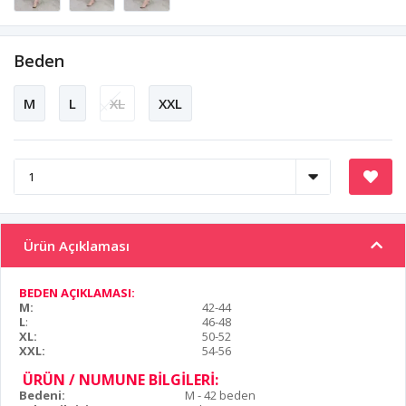
Beden
M
L
XL
XXL
Ürün Açıklaması
BEDEN AÇIKLAMASI:
M:
42-44
L
:
46-48
XL:
50-52
XXL:
54-56
ÜRÜN / NUMUNE BİLGİLERİ:
Bedeni:
M - 42 beden