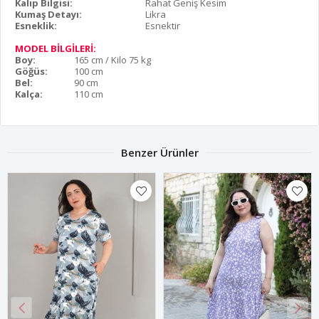
Kalıp Bilgisi:
Rahat Geniş Kesim
Kumaş Detayı:
Likra
Esneklik:
Esnektir
MODEL BİLGİLERİ:
Boy:
165 cm / Kilo 75 kg
Göğüs:
100 cm
Bel:
90 cm
Kalça:
110 cm
Benzer Ürünler