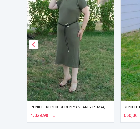
RENKTE BÜYÜK BEDEN YANLARI YIRTMAÇLI KEMERLİ HAKİ ELBİSE
RENKTE DESENLİ BATTAL BEDEN PAMUKLU ESNEK ELBİSE
650,00 TL
590,00 