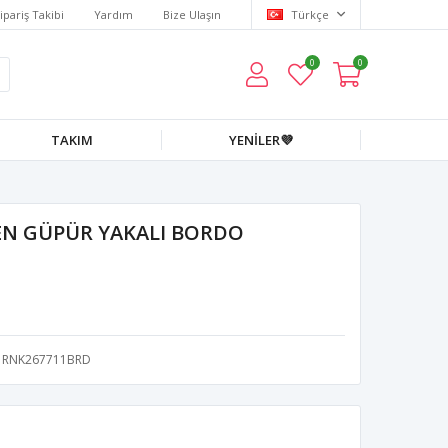
ipariş Takibi
Yardım
Bize Ulaşın
Türkçe
0
0
TAKIM
YENİLER💜
EN GÜPÜR YAKALI BORDO
RNK267711BRD