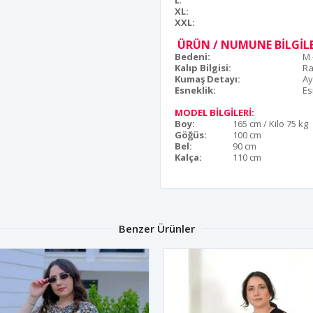
L
:
XL:
XXL:
ÜRÜN / NUMUNE BİLGİLE
Bedeni:
M 
Kalıp Bilgisi:
Ra
Kumaş Detayı:
Ay
Esneklik:
Es
MODEL BİLGİLERİ:
Boy:
165 cm / Kilo 75 kg
Göğüs:
100 cm
Bel:
90 cm
Kalça:
110 cm
Benzer Ürünler