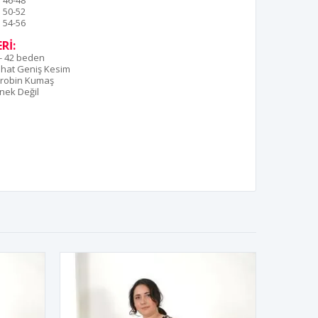
46-48
50-52
54-56
Rİ:
- 42 beden
hat Geniş Kesim
robin Kumaş
nek Değil