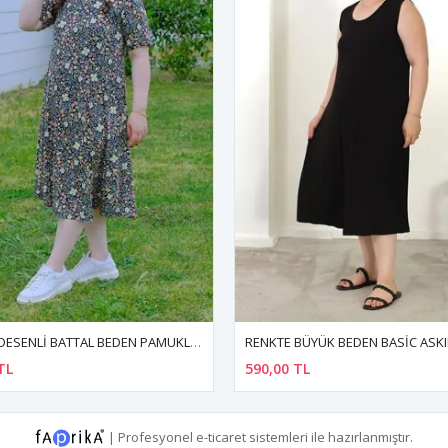
RENKTE BÜYÜK BEDEN BASİC ASKILI SİYAH ELBİSE
TL
600,00 TL
|
Profesyonel
e-ticaret
sistemleri ile hazırlanmıştır.