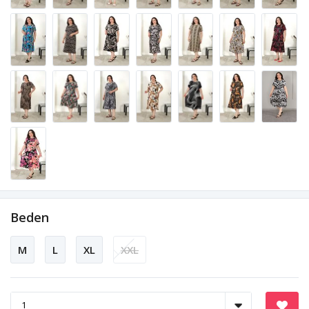
Beden
M
L
XL
XXL