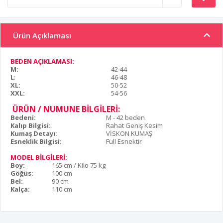
Ürün Açıklaması
BEDEN AÇIKLAMASI:
M:
42-44
L
:
46-48
XL:
50-52
XXL:
54-56
ÜRÜN / NUMUNE BİLGİLERİ:
Bedeni:
M - 42 beden
Kalıp Bilgisi:
Rahat Geniş Kesim
Kumaş Detayı:
VİSKON KUMAŞ
Esneklik Bilgisi:
Full Esnektir
MODEL BİLGİLERİ:
Boy:
165 cm / Kilo 75 kg
Göğüs:
100 cm
Bel:
90 cm
Kalça:
110 cm