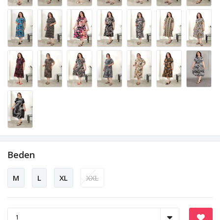
Beden
M
L
XL
XXL