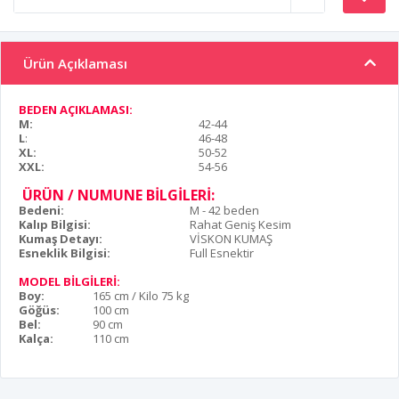
Ürün Açıklaması
BEDEN AÇIKLAMASI:
M:
42-44
L
:
46-48
XL:
50-52
XXL:
54-56
ÜRÜN / NUMUNE BİLGİLERİ:
Bedeni:
M - 42 beden
Kalıp Bilgisi:
Rahat Geniş Kesim
Kumaş Detayı:
VİSKON KUMAŞ
Esneklik Bilgisi:
Full Esnektir
MODEL BİLGİLERİ:
Boy:
165 cm / Kilo 75 kg
Göğüs:
100 cm
Bel:
90 cm
Kalça:
110 cm