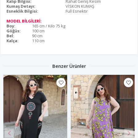
Kalıp Bilgisi:
Rahat Geniş Kesim
Kumaş Detayı:
VİSKON KUMAŞ
Esneklik Bilgisi:
Full Esnektir
MODEL BİLGİLERİ:
Boy:
165 cm / Kilo 75 kg
Göğüs:
100 cm
Bel:
90 cm
Kalça:
110 cm
Benzer Ürünler