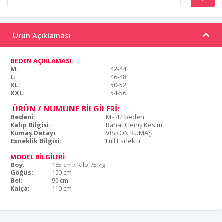
Ürün Açıklaması
BEDEN AÇIKLAMASI:
M:
42-44
L
:
46-48
XL:
50-52
XXL:
54-56
ÜRÜN / NUMUNE BİLGİLERİ:
Bedeni:
M - 42 beden
Kalıp Bilgisi:
Rahat Geniş Kesim
Kumaş Detayı:
VİSKON KUMAŞ
Esneklik Bilgisi:
Full Esnektir
MODEL BİLGİLERİ:
Boy:
165 cm / Kilo 75 kg
Göğüs:
100 cm
Bel:
90 cm
Kalça:
110 cm