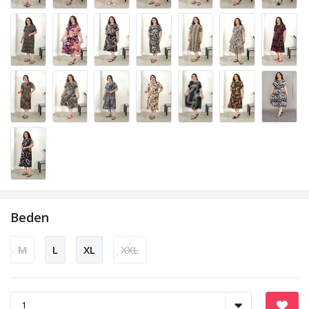
Beden
M
L
XL
XXL