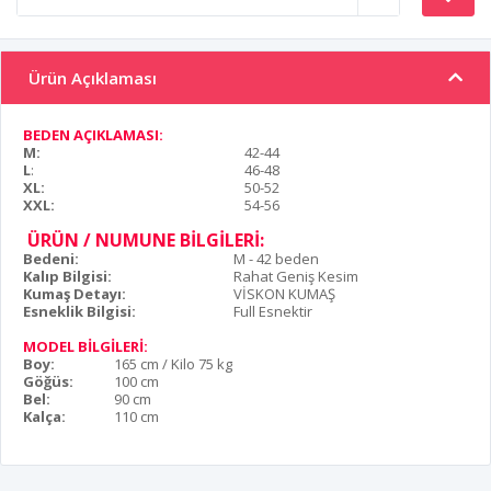
Ürün Açıklaması
BEDEN AÇIKLAMASI:
M:
42-44
L
:
46-48
XL:
50-52
XXL:
54-56
ÜRÜN / NUMUNE BİLGİLERİ:
Bedeni:
M - 42 beden
Kalıp Bilgisi:
Rahat Geniş Kesim
Kumaş Detayı:
VİSKON KUMAŞ
Esneklik Bilgisi:
Full Esnektir
MODEL BİLGİLERİ:
Boy:
165 cm / Kilo 75 kg
Göğüs:
100 cm
Bel:
90 cm
Kalça:
110 cm