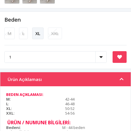
Beden
M
L
XL
XXL
Ürün Açıklaması
BEDEN AÇIKLAMASI:
M:
42-44
L
:
46-48
XL:
50-52
XXL:
54-56
ÜRÜN / NUMUNE BİLGİLERİ:
Bedeni:
M - 44 beden