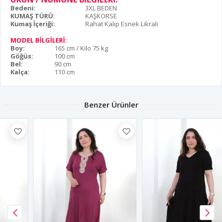
Bedeni:
3XL BEDEN
KUMAŞ TÜRÜ:
KAŞKORSE
Kumaş İçeriği:
Rahat Kalıp Esnek Likralı
MODEL BİLGİLERİ:
Boy:
165 cm / Kilo 75 kg
Göğüs:
100 cm
Bel:
90 cm
Kalça:
110 cm
Benzer Ürünler