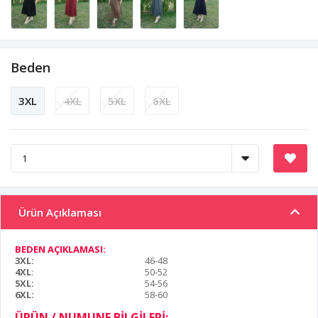
Beden
3XL
4XL
5XL
6XL
Ürün Açıklaması
BEDEN AÇIKLAMASI:
3XL:
46-48
4XL
:
50-52
5XL:
54-56
6XL:
58-60
ÜRÜN / NUMUNE BİLGİLERİ: