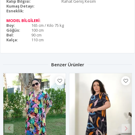
Kalıp Bilgisi:
Rahat Geniş Kesim
Kumaş Detayı:
Esneklik:
MODEL BİLGİLERİ:
Boy:
165 cm / Kilo 75 kg
Göğüs:
100 cm
Bel:
90 cm
Kalça:
110 cm
Benzer Ürünler