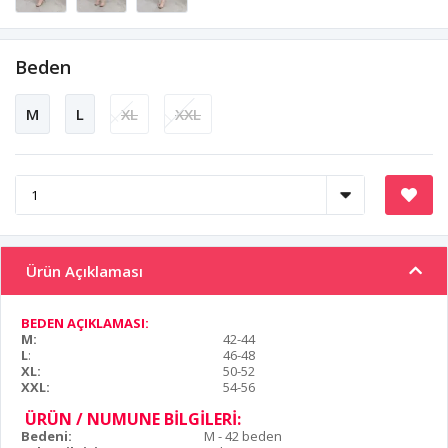
Beden
M
L
XL
XXL
Ürün Açıklaması
BEDEN AÇIKLAMASI:
M:
42-44
L
:
46-48
XL:
50-52
XXL:
54-56
ÜRÜN / NUMUNE BİLGİLERİ:
Bedeni:
M - 42 beden