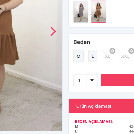
Beden
M
L
XL
XXL
Ürün Açıklaması
BEDEN AÇIKLAMASI:
M:
42
L
:
44