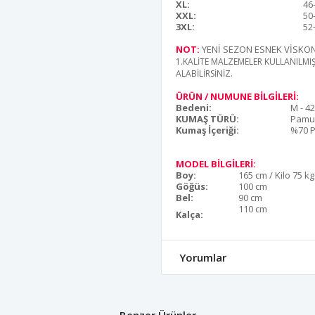
XL:
46
XXL:
50
3XL:
52
NOT:
YENİ SEZON ESNEK VİSKO
1.KALİTE MALZEMELER KULLANILMI
ALABİLİRSİNİZ.
ÜRÜN / NUMUNE BİLGİLERİ:
Bedeni:
M - 4
KUMAŞ TÜRÜ:
Pamuk
Kumaş İçeriği:
%70 P
MODEL BİLGİLERİ:
Boy:
165 cm / Kilo 75 kg
Göğüs:
100 cm
Bel:
90 cm
110 cm
Kalça:
Yorumlar