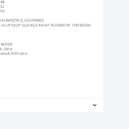
-48
-52
-54
N KUMAŞTIR
.İÇ GÖSTERMEZ.
Ş OLUP KALIP OLDUKÇA RAHAT VE ESNEKTİR. TAM BEDEN
2 BEDEN
, Likra
amuk,%30 Likra