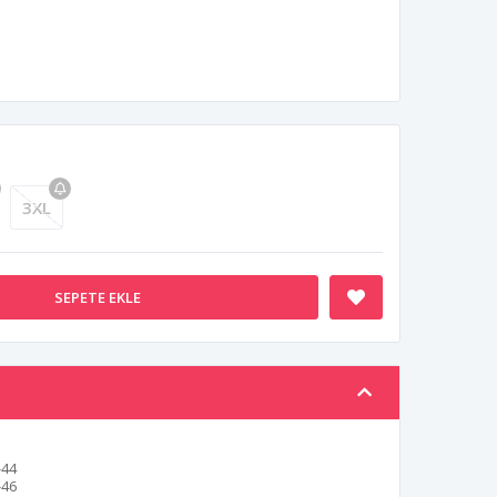
3XL
SEPETE EKLE
-44
-46