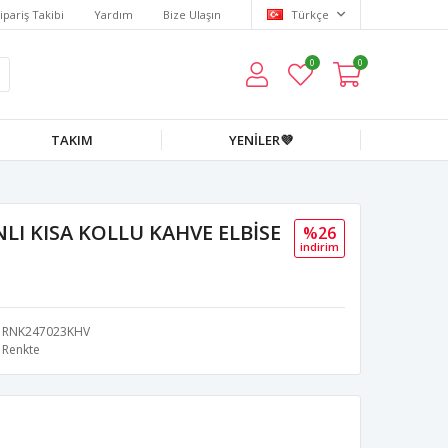
ipariş Takibi
Yardım
Bize Ulaşın
Türkçe
0
0
TAKIM
YENİLER💜
LI KISA KOLLU KAHVE ELBİSE
%26
i̇ndi̇ri̇m
RNK247023KHV
Renkte