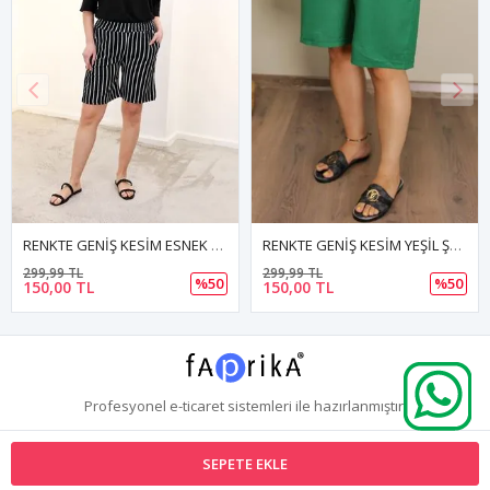
RENKTE GENİŞ KESİM ESNEK ÇİZGİLİ SİYAH ŞORT
RENKTE GENİŞ KESİM YEŞİL ŞORT
299,99 TL
299,99 TL
%50
%50
150,00 TL
150,00 TL
Profesyonel
e-ticaret
sistemleri ile hazırlanmıştır.
SEPETE EKLE