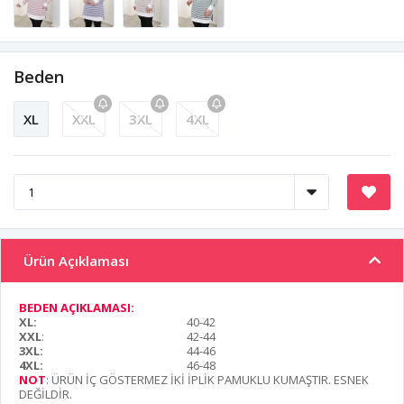
Beden
XL
XXL
3XL
4XL
Ürün Açıklaması
BEDEN AÇIKLAMASI:
XL:
40-42
XXL
:
42-44
3XL:
44-46
4XL:
46-48
NOT
: ÜRÜN İÇ GÖSTERMEZ İKİ İPLİK PAMUKLU KUMAŞTIR. ESNEK
DEĞİLDİR.