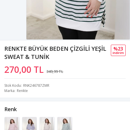
RENKTE BÜYÜK BEDEN ÇİZGİLİ YEŞİL
%23
i̇ndi̇ri̇m
SWEAT & TUNİK
270,00 TL
349,99 TL
Stok Kodu
RNK246787ZMR
Marka
Renkte
Renk