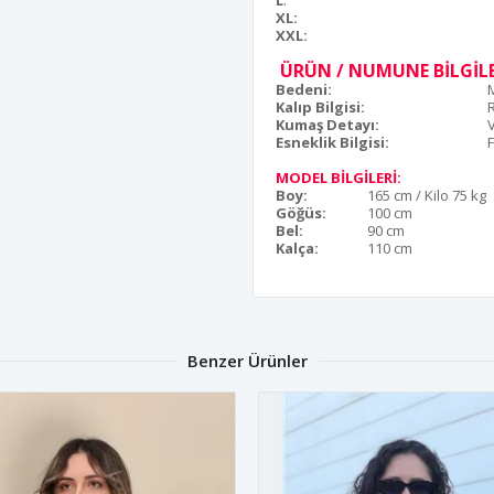
L
:
XL:
XXL:
ÜRÜN / NUMUNE BİLGİLE
Bedeni:
Kalıp Bilgisi:
Kumaş Detayı:
Esneklik Bilgisi:
F
MODEL BİLGİLERİ:
Boy:
165 cm / Kilo 75 kg
Göğüs:
100 cm
Bel:
90 cm
Kalça:
110 cm
Benzer Ürünler