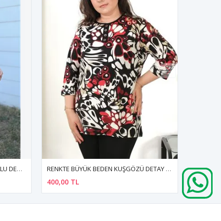
RENKTE BÜYÜK BEDEN KUŞGÖZÜ DETAY DESENLİ KAPRİ KOL BLUZ
RENKTE BÜYÜK BEDEN DESENLİ ESNEK BLUZ
370,00 TL
300,00 