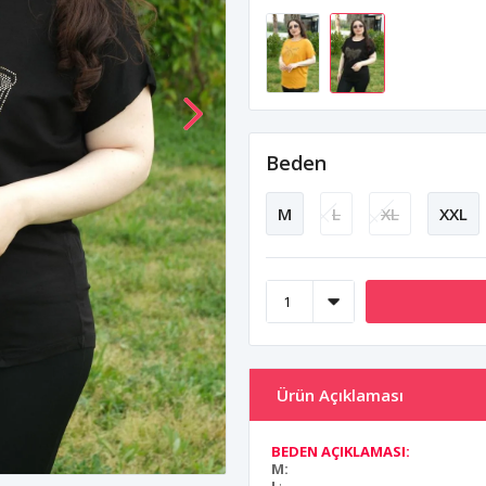
Beden
M
L
XL
XXL
Ürün Açıklaması
BEDEN AÇIKLAMASI:
M: