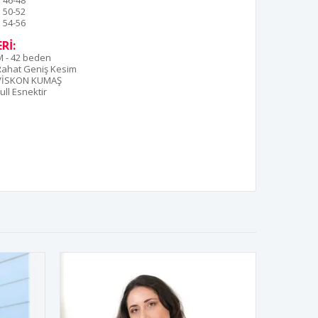
46-48
50-52
54-56
Rİ:
M - 42 beden
Rahat Geniş Kesim
VİSKON KUMAŞ
ull Esnektir