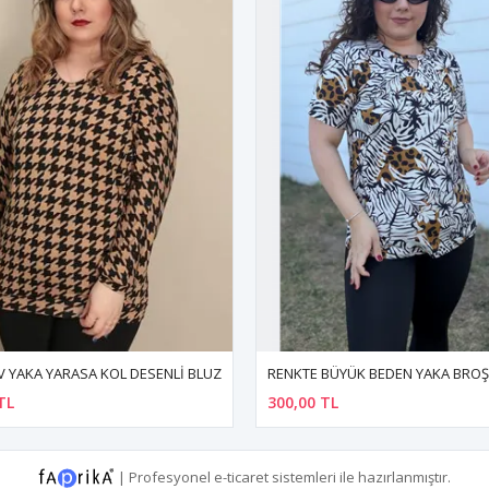
RENKTE BÜYÜK BEDEN YAKA BROŞLU DESENLİ BLUZ
TL
400,00 TL
|
Profesyonel
e-ticaret
sistemleri ile hazırlanmıştır.