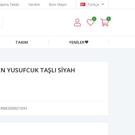
ipariş Takibi
Yardım
Bize Ulaşın
Türkçe
0
0
TAKIM
YENİLER💜
N YUSUFCUK TAŞLI SİYAH
RNK260921SYH