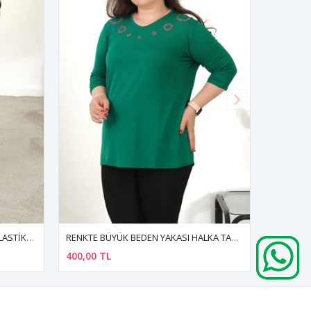
RENKTE BÜYÜK BEDEN YAKASI HALKA TAŞLI YEŞİL BLUZ
RENKTE BÜYÜK BEDEN FERMUARLI APOLETLİ YEŞİL 
400,00 TL