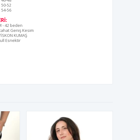
46-48
50-52
54-56
Rİ:
M - 42 beden
Rahat Geniş Kesim
VİSKON KUMAŞ
ull Esnektir