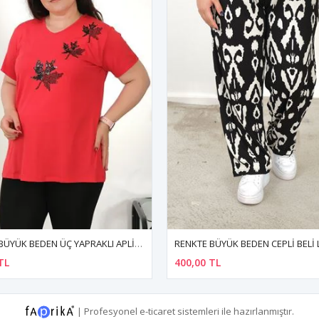
I BLUZ
RENKTE BÜYÜK BEDEN CEPLİ BELİ LASTİKLİ BOL PAÇA PANTALON
400,00 TL
400,00 TL
|
Profesyonel
e-ticaret
sistemleri ile hazırlanmıştır.