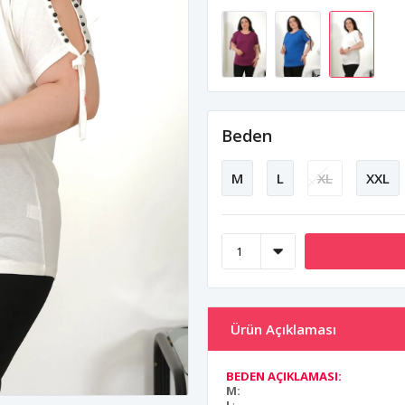
Beden
M
L
XL
XXL
Ürün Açıklaması
BEDEN AÇIKLAMASI:
M: