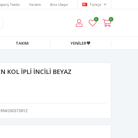
ipariş Takibi
Yardım
Bize Ulaşın
Türkçe
0
0
TAKIM
YENİLER💜
 KOL İPLİ İNCİLİ BEYAZ
RNK260373BYZ