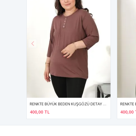
RENKTE BÜYÜK BEDEN KUŞGÖZÜ DETAY KAHVERENGİ KAPRİ KOL BLUZ
RENKTE BÜYÜK BEDEN ÜÇ YAPRAKLI APLİKELİ KIRMIZ
400,00 TL