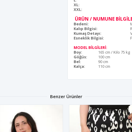
L
:
XL:
XXL:
ÜRÜN / NUMUNE BİLGİLE
Bedeni:
Kalıp Bilgisi:
Kumaş Detayı:
Esneklik Bilgisi:
F
MODEL BİLGİLERİ:
Boy:
165 cm / Kilo 75 kg
Göğüs:
100 cm
Bel:
90 cm
Kalça:
110 cm
Benzer Ürünler