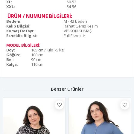
XL:
50-52
XXL:
54-56
ÜRÜN / NUMUNE BİLGİLERİ:
Bedeni:
M - 42 beden
Kalıp Bilgisi:
Rahat Geniş Kesim
Kumaş Detayı:
VİSKON KUMAŞ
Esneklik Bilgisi:
Full Esnektir
MODEL BİLGİLERİ:
Boy:
165 cm / Kilo 75 kg
Göğüs:
100 cm
Bel:
90 cm
Kalça:
110 cm
Benzer Ürünler