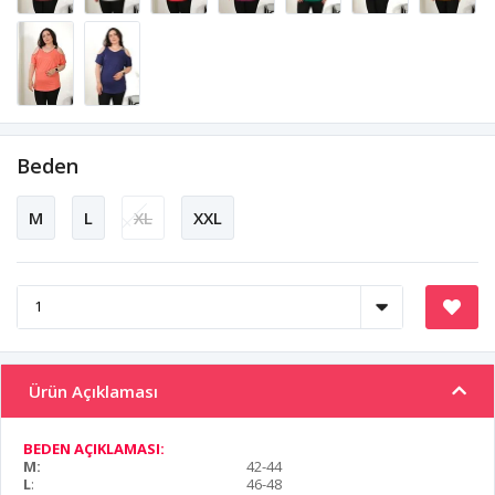
Beden
M
L
XL
XXL
Ürün Açıklaması
BEDEN AÇIKLAMASI:
M:
42-44
L
:
46-48