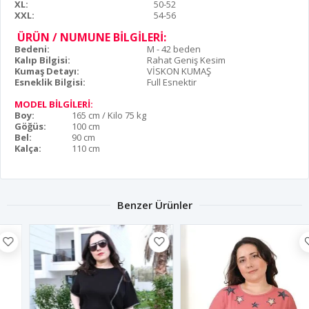
XL:
50-52
XXL:
54-56
ÜRÜN / NUMUNE BİLGİLERİ:
Bedeni:
M - 42 beden
Kalıp Bilgisi:
Rahat Geniş Kesim
Kumaş Detayı:
VİSKON KUMAŞ
Esneklik Bilgisi:
Full Esnektir
MODEL BİLGİLERİ:
Boy:
165 cm / Kilo 75 kg
Göğüs:
100 cm
Bel:
90 cm
Kalça:
110 cm
Benzer Ürünler