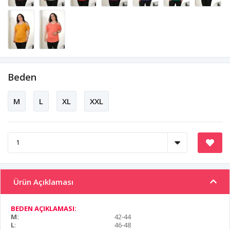
Beden
M
L
XL
XXL
Ürün Açıklaması
BEDEN AÇIKLAMASI:
M:
42-44
L
:
46-48