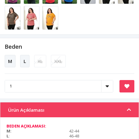
Beden
M
L
XL
XXL
Ürün Açıklaması
BEDEN AÇIKLAMASI:
M:
42-44
L
:
46-48