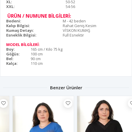
XL:
50-52
XXL:
54-56
ÜRÜN / NUMUNE BİLGİLERİ:
Bedeni:
M - 42 beden
Kalıp Bilgisi:
Rahat Geniş Kesim
Kumaş Detayı:
VİSKON KUMAŞ
Esneklik Bilgisi:
Full Esnektir
MODEL BİLGİLERİ:
Boy:
165 cm / Kilo 75 kg
Göğüs:
100 cm
Bel:
90 cm
Kalça:
110 cm
Benzer Ürünler