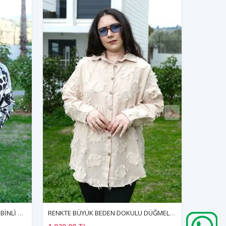
RENKTE BÜYÜK BEDEN DOKULU DÜĞMELİ KREM GÖMLEK
RENKTE ÖZEL ÜRETİM BÜYÜK BEDEN PUDRA BASİC T-SHİRT