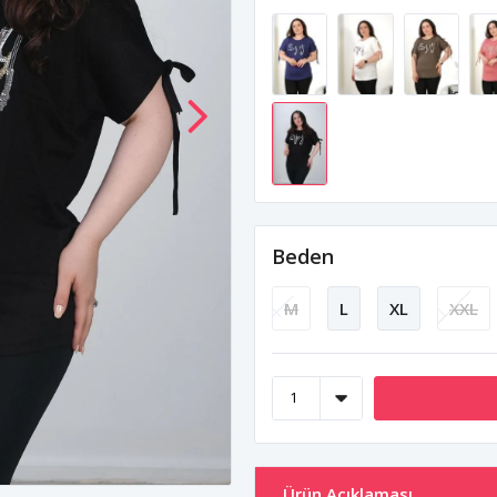
Beden
M
L
XL
XXL
Ürün Açıklaması