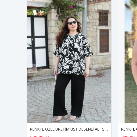
RENKTE ÖZEL ÜRETİM ÜST DESENLİ ALT SİYAH BATTAL TAKIM
RENKTE ÖZEL ÜRETİM BÜYÜK BEDEN KIRMIZI KALIN ASKILI ATLET