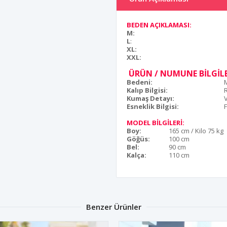
BEDEN AÇIKLAMASI:
M:
L
:
XL:
XXL:
ÜRÜN / NUMUNE BİLGİLE
Bedeni:
Kalıp Bilgisi:
Kumaş Detayı:
Esneklik Bilgisi:
F
MODEL BİLGİLERİ:
Boy:
165 cm / Kilo 75 kg
Göğüs:
100 cm
Bel:
90 cm
Kalça:
110 cm
Benzer Ürünler