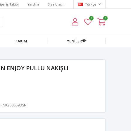
ipariş Takibi
Yardım
Bize Ulaşın
Türkçe
0
0
TAKIM
YENİLER💜
N ENJOY PULLU NAKIŞLI
RNK260889DSN