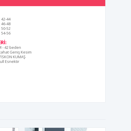
42-44
46-48
50-52
54-56
Rİ:
M - 42 beden
Rahat Geniş Kesim
VİSKON KUMAŞ
ull Esnektir