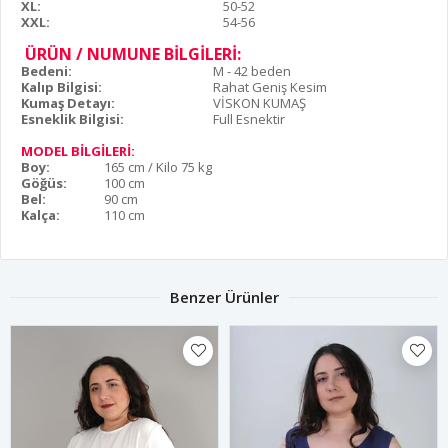
XL:
50-52
XXL:
54-56
ÜRÜN / NUMUNE BİLGİLERİ:
Bedeni:
M - 42 beden
Kalıp Bilgisi:
Rahat Geniş Kesim
Kumaş Detayı:
VİSKON KUMAŞ
Esneklik Bilgisi:
Full Esnektir
MODEL BİLGİLERİ:
Boy:
165 cm / Kilo 75 kg
Göğüs:
100 cm
Bel:
90 cm
Kalça:
110 cm
Benzer Ürünler