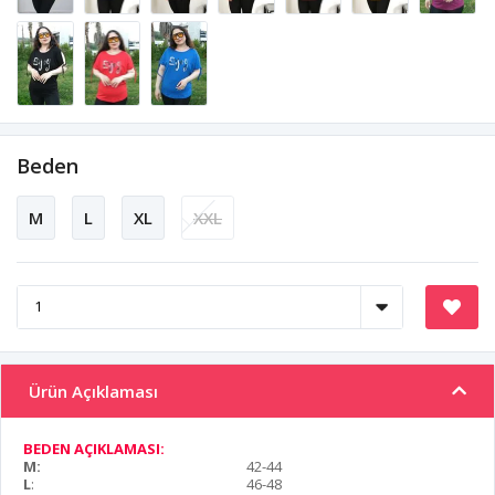
Beden
M
L
XL
XXL
Ürün Açıklaması
BEDEN AÇIKLAMASI:
M:
42-44
L
:
46-48