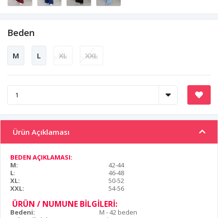
Beden
M
L
XL
XXL
Ürün Açıklaması
BEDEN AÇIKLAMASI:
M:
42-44
L
:
46-48
XL:
50-52
XXL:
54-56
ÜRÜN / NUMUNE BİLGİLERİ:
Bedeni:
M - 42 beden