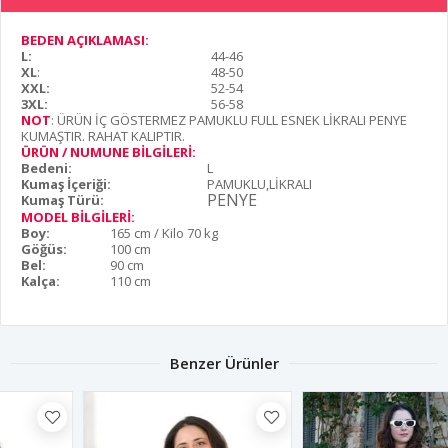
BEDEN AÇIKLAMASI:
L:
44-46
XL
:
48-50
XXL:
52-54
3XL:
56-58
NOT
: ÜRÜN İÇ GÖSTERMEZ PAMUKLU FULL ESNEK LİKRALI PENYE
KUMAŞTIR. RAHAT KALIPTIR.
ÜRÜN / NUMUNE BİLGİLERİ:
Bedeni:
L
Kumaş İçeriği:
PAMUKLU,LİKRALI
PENYE
Kumaş Türü:
MODEL BİLGİLERİ:
Boy:
165 cm / Kilo 70 kg
Göğüs:
100 cm
Bel:
90 cm
Kalça:
110 cm
Benzer Ürünler