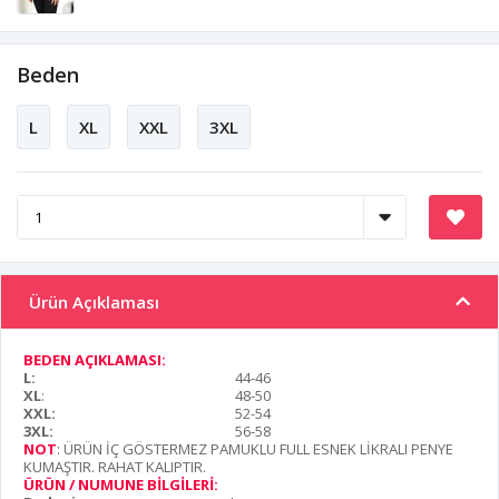
Beden
L
XL
XXL
3XL
Ürün Açıklaması
BEDEN AÇIKLAMASI:
L:
44-46
XL
:
48-50
XXL:
52-54
3XL:
56-58
NOT
: ÜRÜN İÇ GÖSTERMEZ PAMUKLU FULL ESNEK LİKRALI PENYE
KUMAŞTIR. RAHAT KALIPTIR.
ÜRÜN / NUMUNE BİLGİLERİ: