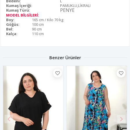
Bedeni:
L
Kumaş İçeriği:
PAMUKLU,LİKRALI
PENYE
Kumaş Türü:
MODEL BİLGİLERİ:
Boy:
165 cm / Kilo 70 kg
Göğüs:
100 cm
Bel:
90 cm
Kalça:
110 cm
Benzer Ürünler