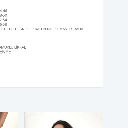
4-46
8-50
2-54
6-58
KLU FULL ESNEK LİKRALI PENYE KUMAŞTIR. RAHAT
AMUKLU,LİKRALI
ENYE