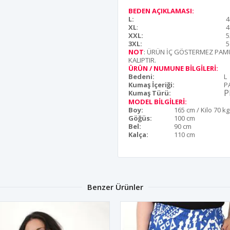
BEDEN AÇIKLAMASI:
L:
4
XL
:
4
XXL:
5
3XL:
5
NOT
: ÜRÜN İÇ GÖSTERMEZ PAMU
KALIPTIR.
ÜRÜN / NUMUNE BİLGİLERİ:
Bedeni:
L
Kumaş İçeriği:
P
P
Kumaş Türü:
MODEL BİLGİLERİ:
Boy:
165 cm / Kilo 70 kg
Göğüs:
100 cm
Bel:
90 cm
Kalça:
110 cm
Benzer Ürünler