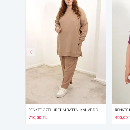
RENKTE ÖZEL ÜRETİM BATTAL KAHVE DOKULU ALT ÜST TAKIM
RENKTE BÜYÜK BEDEN OMUZ DEKOLTELİ GARNİLİ MOR BLUZ
400,00 TL
400,00 