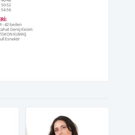
46-48
50-52
54-56
Rİ:
M - 42 beden
Rahat Geniş Kesim
VİSKON KUMAŞ
ull Esnektir