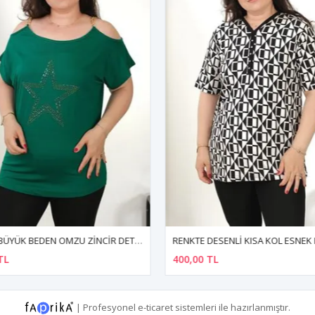
RENKTE BÜYÜK BEDEN OMZU ZİNCİR DETAY YEŞİL BLUZ
TL
400,00 TL
|
Profesyonel
e-ticaret
sistemleri ile hazırlanmıştır.