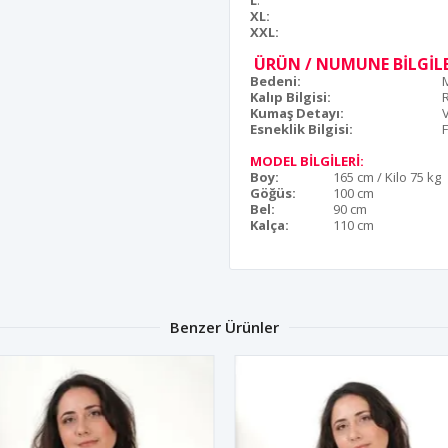
L
:
XL:
XXL:
ÜRÜN / NUMUNE BİLGİLE
Bedeni:
Kalıp Bilgisi:
Kumaş Detayı:
Esneklik Bilgisi:
F
MODEL BİLGİLERİ:
Boy:
165 cm / Kilo 75 kg
Göğüs:
100 cm
Bel:
90 cm
Kalça:
110 cm
Benzer Ürünler