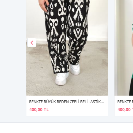
RENKTE BÜYÜK BEDEN SİMLİ PULLU YILDIZ NAKIŞLI PUDRA BLUZ
RENKTE BÜYÜK BEDEN CEPLİ BELİ LASTİKLİ BOL PAÇA PANTALON
400,00 TL
400,00 