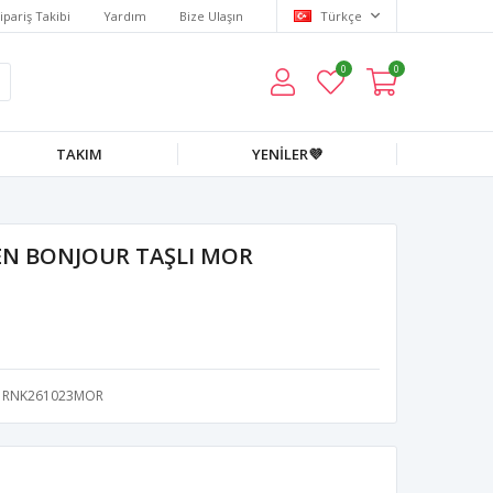
ipariş Takibi
Yardım
Bize Ulaşın
Türkçe
0
0
TAKIM
YENİLER💜
EN BONJOUR TAŞLI MOR
RNK261023MOR