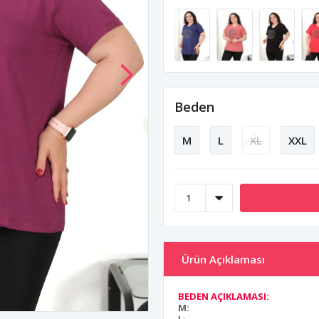
Beden
M
L
XL
XXL
Ürün Açıklaması
BEDEN AÇIKLAMASI:
M: