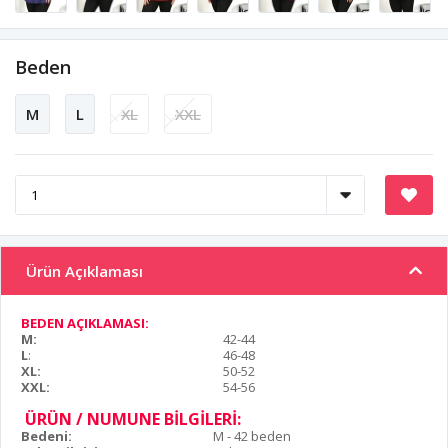
Beden
M
L
XL
XXL
Ürün Açıklaması
BEDEN AÇIKLAMASI:
M:
42-44
L
:
46-48
XL:
50-52
XXL:
54-56
ÜRÜN / NUMUNE BİLGİLERİ:
Bedeni:
M - 42 beden