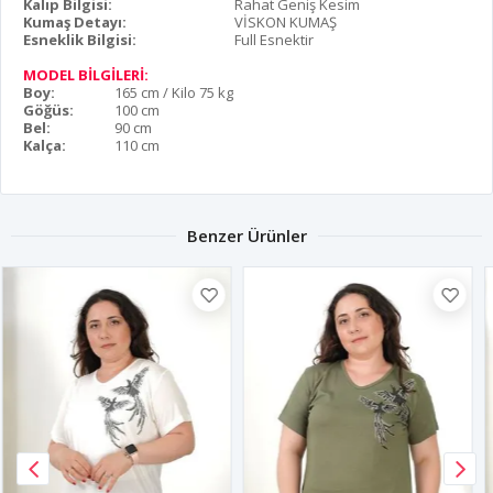
Kalıp Bilgisi:
Rahat Geniş Kesim
Kumaş Detayı:
VİSKON KUMAŞ
Esneklik Bilgisi:
Full Esnektir
MODEL BİLGİLERİ:
Boy:
165 cm / Kilo 75 kg
Göğüs:
100 cm
Bel:
90 cm
Kalça:
110 cm
Benzer Ürünler