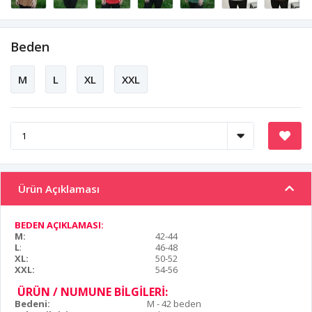
Beden
M
L
XL
XXL
Ürün Açıklaması
BEDEN AÇIKLAMASI:
M:
42-44
L
:
46-48
XL:
50-52
XXL:
54-56
ÜRÜN / NUMUNE BİLGİLERİ:
Bedeni:
M - 42 beden