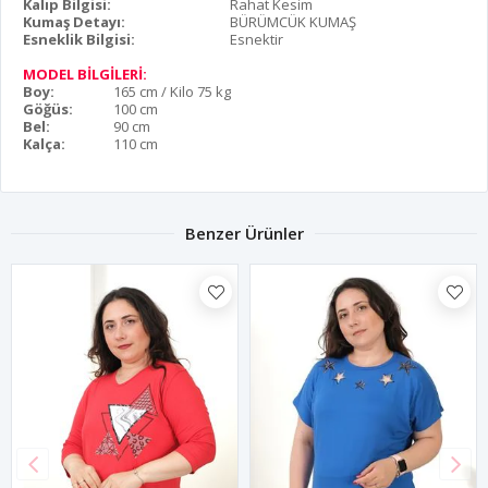
Kalıp Bilgisi:
Rahat Kesim
Kumaş Detayı:
BÜRÜMCÜK KUMAŞ
Esneklik Bilgisi:
Esnektir
MODEL BİLGİLERİ:
Boy:
165 cm / Kilo 75 kg
Göğüs:
100 cm
Bel:
90 cm
Kalça:
110 cm
Benzer Ürünler