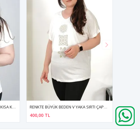
RENKTE BÜYÜK BEDEN V YAKA SIRTI ÇAPRAZ TAŞLI BEYAZ BLUZ
RENKTE BÜYÜK BEDEN OMZU ZİNCİR DETAY BEYAZ BLUZ
400,00 TL
300,00 