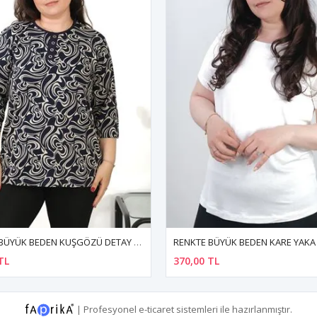
RENKTE BÜYÜK BEDEN KARE YAKA KISA KOL BEYAZ BASİC TSHİRT
 TL
400,00 TL
|
Profesyonel
e-ticaret
sistemleri ile hazırlanmıştır.