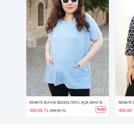
RENKTE BÜYÜK BEDEN CEPLİ AÇIK MAVİ BLUZ
RENKTE BÜYÜK BEDEN KUŞGÖZÜ DETAY DESENLİ KAPRİ KOL BLUZ
%40
400,00 TL
370,00