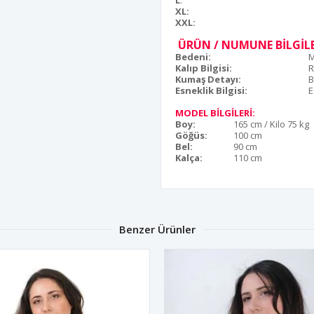
L
:
XL:
XXL:
ÜRÜN / NUMUNE BİLGİLE
Bedeni:
M
Kalıp Bilgisi:
R
Kumaş Detayı:
Esneklik Bilgisi:
E
MODEL BİLGİLERİ:
Boy:
165 cm / Kilo 75 kg
Göğüs:
100 cm
Bel:
90 cm
Kalça:
110 cm
Benzer Ürünler