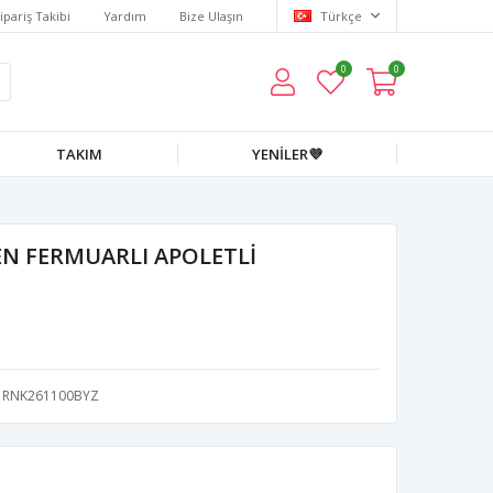
ipariş Takibi
Yardım
Bize Ulaşın
Türkçe
0
0
TAKIM
YENİLER💜
N FERMUARLI APOLETLİ
RNK261100BYZ