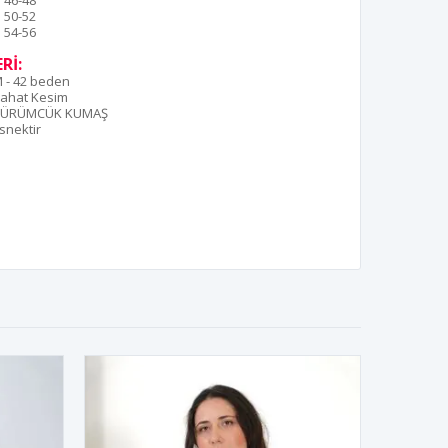
46-48
50-52
54-56
Rİ:
 - 42 beden
ahat Kesim
BÜRÜMCÜK KUMAŞ
snektir