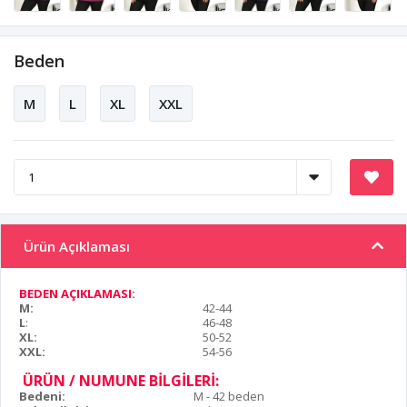
Beden
M
L
XL
XXL
Ürün Açıklaması
BEDEN AÇIKLAMASI:
M:
42-44
L
:
46-48
XL:
50-52
XXL:
54-56
ÜRÜN / NUMUNE BİLGİLERİ:
Bedeni:
M - 42 beden