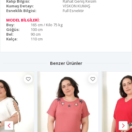
Kalıp Bilgisi:
Rahat Geniş Kesim
Kumaş Detayı:
VİSKON KUMAŞ
Esneklik Bilgisi:
Full Esnektir
MODEL BİLGİLERİ:
Boy:
165 cm / Kilo 75 kg
Göğüs:
100 cm
Bel:
90 cm
Kalça:
110 cm
Benzer Ürünler