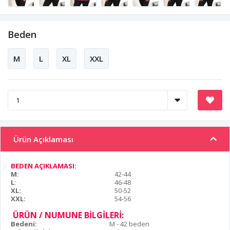
Beden
M
L
XL
XXL
Ürün Açıklaması
BEDEN AÇIKLAMASI:
M:
42-44
L
:
46-48
XL:
50-52
XXL:
54-56
ÜRÜN / NUMUNE BİLGİLERİ:
Bedeni:
M - 42 beden