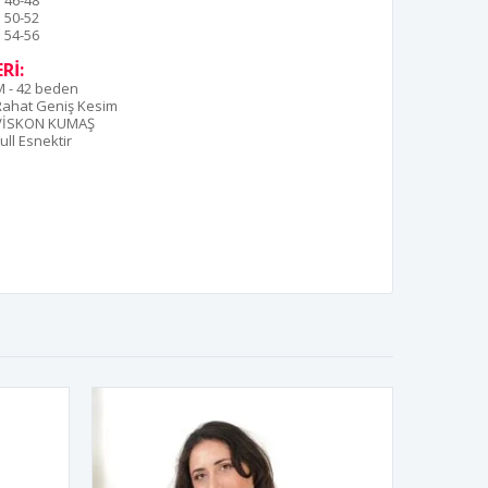
46-48
50-52
54-56
Rİ:
M - 42 beden
Rahat Geniş Kesim
VİSKON KUMAŞ
ull Esnektir