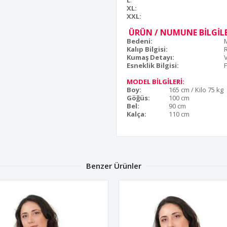
L
:
XL:
XXL:
ÜRÜN / NUMUNE BİLGİLE
Bedeni:
Kalıp Bilgisi:
Kumaş Detayı:
Esneklik Bilgisi:
F
MODEL BİLGİLERİ:
Boy:
165 cm / Kilo 75 kg
Göğüs:
100 cm
Bel:
90 cm
Kalça:
110 cm
Benzer Ürünler