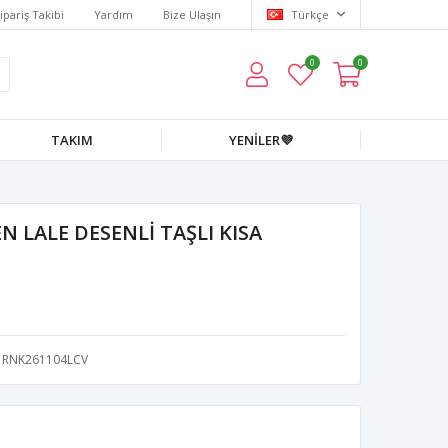
ipariş Takibi
Yardım
Bize Ulaşın
Türkçe
0
0
TAKIM
YENİLER💜
 LALE DESENLİ TAŞLI KISA
RNK261104LCV