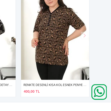
RENKTE DESENLİ KISA KOL ESNEK PENYE BLUZ
RENKTE BÜYÜK BEDEN KUŞ TAŞLI MOR BLUZ
400,00 TL
400,00