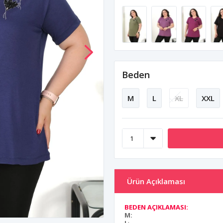
Beden
M
L
XL
XXL
Ürün Açıklaması
BEDEN AÇIKLAMASI:
M: