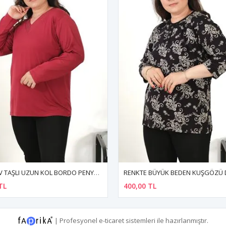
RENKTE BÜYÜK BEDEN KUŞGÖZÜ DETAY DESENLİ KAPRİ KOL BLUZ
 TL
400,00 TL
|
Profesyonel
e-ticaret
sistemleri ile hazırlanmıştır.