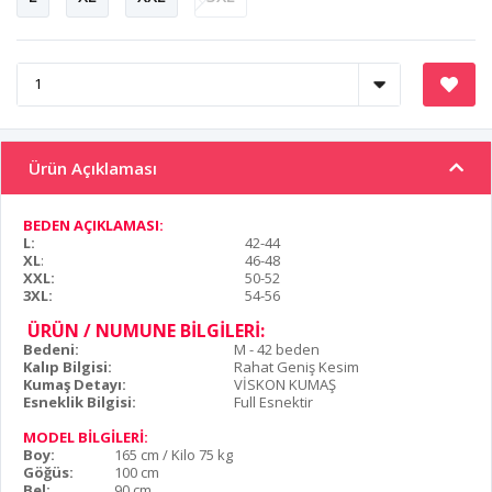
Ürün Açıklaması
BEDEN AÇIKLAMASI:
L:
42-44
XL
:
46-48
XXL:
50-52
3XL:
54-56
ÜRÜN / NUMUNE BİLGİLERİ:
Bedeni:
M - 42 beden
Kalıp Bilgisi:
Rahat Geniş Kesim
Kumaş Detayı:
VİSKON KUMAŞ
Esneklik Bilgisi:
Full Esnektir
MODEL BİLGİLERİ:
Boy:
165 cm / Kilo 75 kg
Göğüs:
100 cm
Bel:
90 cm