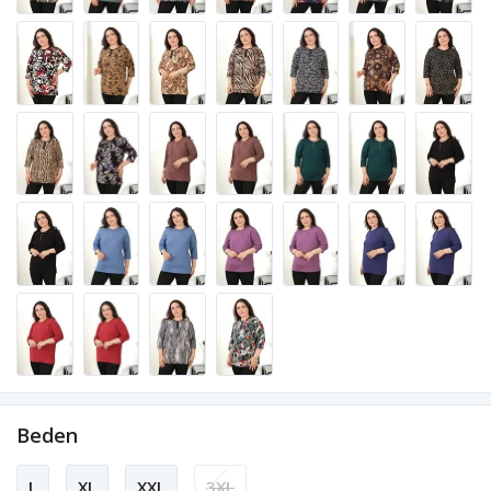
Beden
L
XL
XXL
3XL