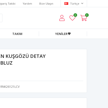
ipariş Takibi
Yardım
Bize Ulaşın
Türkçe
0
0
TAKIM
YENİLER💜
EN KUŞGÖZÜ DETAY
 BLUZ
RNK26121LCV