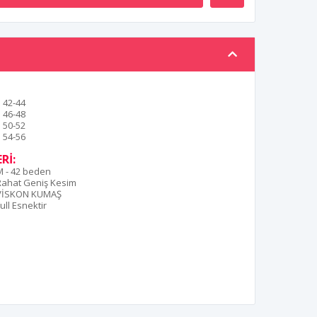
42-44
46-48
50-52
54-56
Rİ:
M - 42 beden
Rahat Geniş Kesim
VİSKON KUMAŞ
ull Esnektir