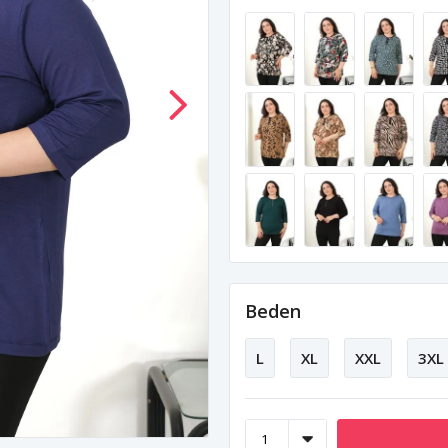
Beden
L
XL
XXL
3XL