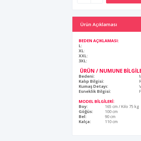
Ürün Açıklaması
BEDEN AÇIKLAMASI:
L:
XL
:
XXL:
3XL:
ÜRÜN / NUMUNE BİLGİLE
Bedeni:
Kalıp Bilgisi:
Kumaş Detayı:
Esneklik Bilgisi:
F
MODEL BİLGİLERİ:
Boy:
165 cm / Kilo 75 kg
Göğüs:
100 cm
Bel:
90 cm
Kalça:
110 cm