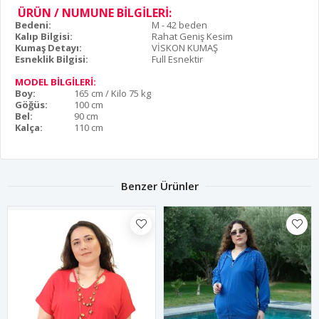
ÜRÜN / NUMUNE BİLGİLERİ:
Bedeni:
M - 42 beden
Kalıp Bilgisi:
Rahat Geniş Kesim
Kumaş Detayı:
VİSKON KUMAŞ
Esneklik Bilgisi:
Full Esnektir
MODEL BİLGİLERİ:
Boy:
165 cm / Kilo 75 kg
Göğüs:
100 cm
Bel:
90 cm
Kalça:
110 cm
Benzer Ürünler