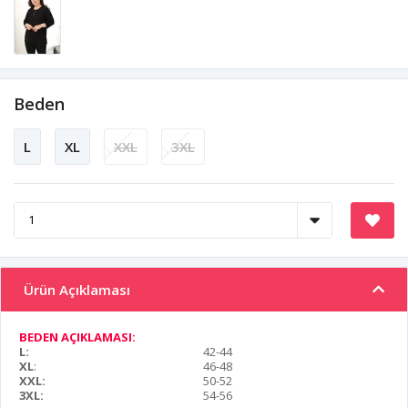
Beden
L
XL
XXL
3XL
Ürün Açıklaması
BEDEN AÇIKLAMASI:
L:
42-44
XL
:
46-48
XXL:
50-52
3XL:
54-56