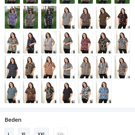
Beden
L
XL
XXL
3XL