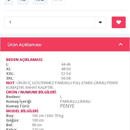
Ürün Açıklaması
BEDEN AÇIKLAMASI:
L:
44-46
XL
:
48-50
XXL:
52-54
3XL:
56-58
NOT
: ÜRÜN İÇ GÖSTERMEZ PAMUKLU FULL ESNEK LİKRALI PENYE
KUMAŞTIR. RAHAT KALIPTIR.
ÜRÜN / NUMUNE BİLGİLERİ:
Bedeni:
L
Kumaş İçeriği:
PAMUKLU,LİKRALI
PENYE
Kumaş Türü:
MODEL BİLGİLERİ:
Boy:
165 cm / Kilo 70 kg
Göğüs:
100 cm
Bel:
90 cm
Kalça:
110 cm