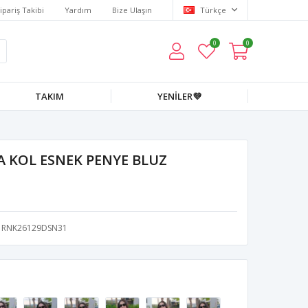
ipariş Takibi
Yardım
Bize Ulaşın
Türkçe
0
0
TAKIM
YENİLER💜
A KOL ESNEK PENYE BLUZ
RNK26129DSN31