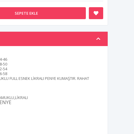
SEPETE EKLE
4-46
8-50
2-54
6-58
KLU FULL ESNEK LİKRALI PENYE KUMAŞTIR. RAHAT
AMUKLU,LİKRALI
ENYE