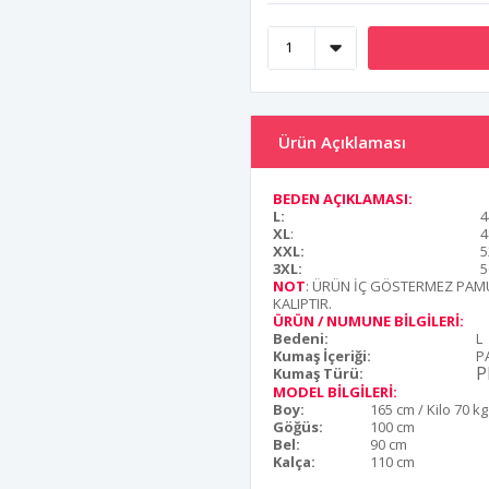
Ürün Açıklaması
BEDEN AÇIKLAMASI:
L:
4
XL
:
4
XXL:
5
3XL:
5
NOT
: ÜRÜN İÇ GÖSTERMEZ PAMU
KALIPTIR.
ÜRÜN / NUMUNE BİLGİLERİ:
Bedeni:
L
Kumaş İçeriği:
P
P
Kumaş Türü:
MODEL BİLGİLERİ:
Boy:
165 cm / Kilo 70 kg
Göğüs:
100 cm
Bel:
90 cm
Kalça:
110 cm