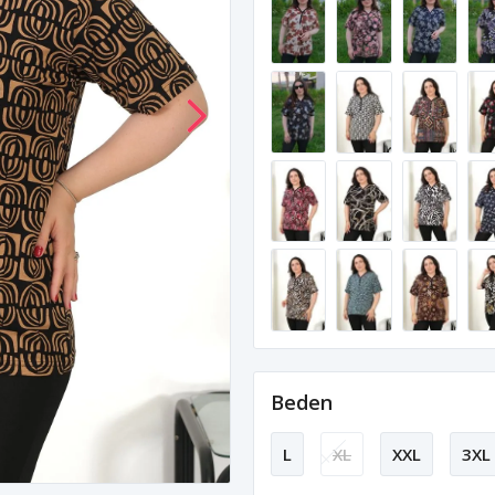
Beden
L
XL
XXL
3XL