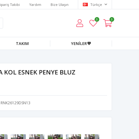
ipariş Takibi
Yardım
Bize Ulaşın
Türkçe
0
0
TAKIM
YENİLER💜
A KOL ESNEK PENYE BLUZ
RNK26129DSN13