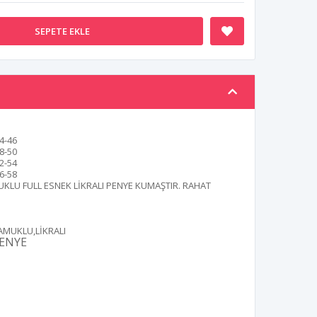
SEPETE EKLE
4-46
8-50
2-54
6-58
KLU FULL ESNEK LİKRALI PENYE KUMAŞTIR. RAHAT
AMUKLU,LİKRALI
ENYE