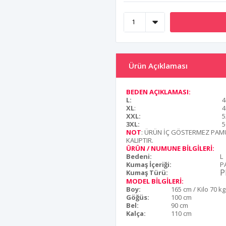
Ürün Açıklaması
BEDEN AÇIKLAMASI:
L:
4
XL
:
4
XXL:
5
3XL:
5
NOT
: ÜRÜN İÇ GÖSTERMEZ PAMU
KALIPTIR.
ÜRÜN / NUMUNE BİLGİLERİ:
Bedeni:
L
Kumaş İçeriği:
P
P
Kumaş Türü:
MODEL BİLGİLERİ:
Boy:
165 cm / Kilo 70 kg
Göğüs:
100 cm
Bel:
90 cm
Kalça:
110 cm