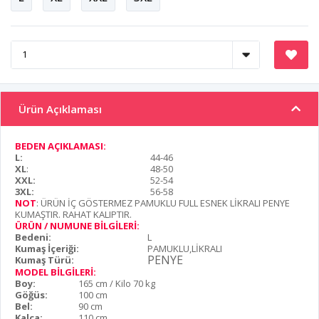
Ürün Açıklaması
BEDEN AÇIKLAMASI:
L:
44-46
XL
:
48-50
XXL:
52-54
3XL:
56-58
NOT
: ÜRÜN İÇ GÖSTERMEZ PAMUKLU FULL ESNEK LİKRALI PENYE
KUMAŞTIR. RAHAT KALIPTIR.
ÜRÜN / NUMUNE BİLGİLERİ:
Bedeni:
L
Kumaş İçeriği:
PAMUKLU,LİKRALI
PENYE
Kumaş Türü:
MODEL BİLGİLERİ:
Boy:
165 cm / Kilo 70 kg
Göğüs:
100 cm
Bel:
90 cm
Kalça:
110 cm