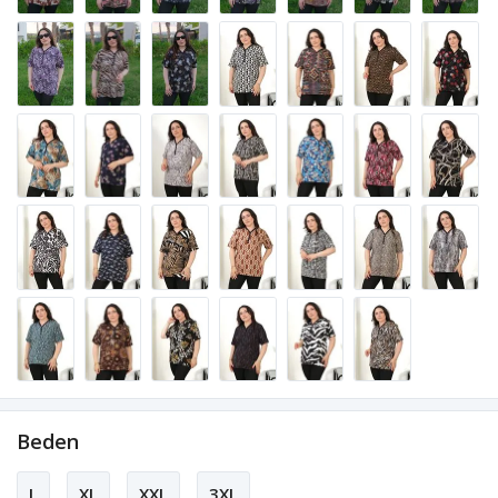
Beden
L
XL
XXL
3XL