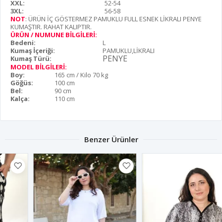
XXL:
52-54
3XL:
56-58
NOT
: ÜRÜN İÇ GÖSTERMEZ PAMUKLU FULL ESNEK LİKRALI PENYE
KUMAŞTIR. RAHAT KALIPTIR.
ÜRÜN / NUMUNE BİLGİLERİ:
Bedeni:
L
Kumaş İçeriği:
PAMUKLU,LİKRALI
PENYE
Kumaş Türü:
MODEL BİLGİLERİ:
Boy:
165 cm / Kilo 70 kg
Göğüs:
100 cm
Bel:
90 cm
Kalça:
110 cm
Benzer Ürünler