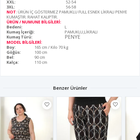
XXL:
52-54
3XL:
56-58
NOT
: ÜRÜN İÇ GÖSTERMEZ PAMUKLU FULL ESNEK LİKRALI PENYE
KUMAŞTIR. RAHAT KALIPTIR.
ÜRÜN / NUMUNE BİLGİLERİ:
Bedeni:
L
Kumaş İçeriği:
PAMUKLU,LİKRALI
PENYE
Kumaş Türü:
MODEL BİLGİLERİ:
Boy:
165 cm / Kilo 70 kg
Göğüs:
100 cm
Bel:
90 cm
Kalça:
110 cm
Benzer Ürünler