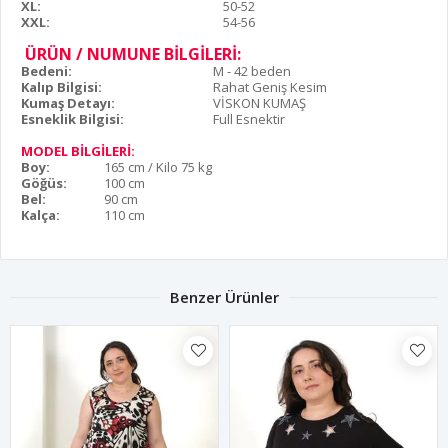
XL:
50-52
XXL:
54-56
ÜRÜN / NUMUNE BİLGİLERİ:
Bedeni:
M - 42 beden
Kalıp Bilgisi:
Rahat Geniş Kesim
Kumaş Detayı:
VİSKON KUMAŞ
Esneklik Bilgisi:
Full Esnektir
MODEL BİLGİLERİ:
Boy:
165 cm / Kilo 75 kg
Göğüs:
100 cm
Bel:
90 cm
Kalça:
110 cm
Benzer Ürünler