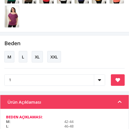
Beden
M
L
XL
XXL
Ürün Açıklaması
BEDEN AÇIKLAMASI:
M:
42-44
L
:
46-48