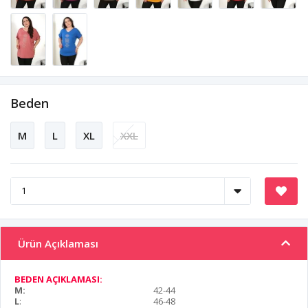
Beden
M
L
XL
XXL
Ürün Açıklaması
BEDEN AÇIKLAMASI:
M:
42-44
L
:
46-48