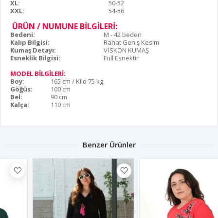
XL:
50-52
XXL:
54-56
ÜRÜN / NUMUNE BİLGİLERİ:
Bedeni:
M - 42 beden
Kalıp Bilgisi:
Rahat Geniş Kesim
Kumaş Detayı:
VİSKON KUMAŞ
Esneklik Bilgisi:
Full Esnektir
MODEL BİLGİLERİ:
Boy:
165 cm / Kilo 75 kg
Göğüs:
100 cm
Bel:
90 cm
Kalça:
110 cm
Benzer Ürünler