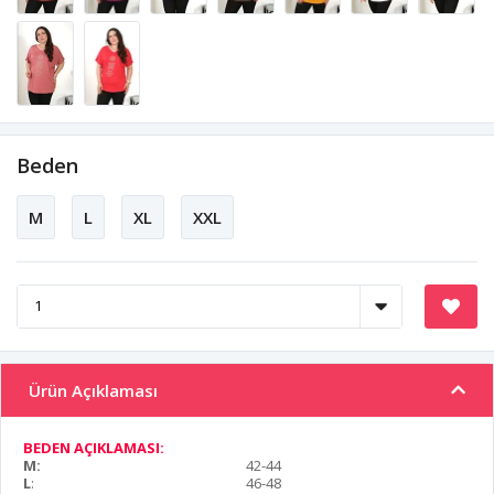
Beden
M
L
XL
XXL
Ürün Açıklaması
BEDEN AÇIKLAMASI:
M:
42-44
L
:
46-48