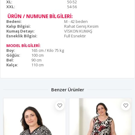
XL:
50-52
XXL:
54-56
ÜRÜN / NUMUNE BİLGİLERİ:
Bedeni:
M - 42 beden
Kalıp Bilgisi:
Rahat Geniş Kesim
Kumaş Detayı:
VİSKON KUMAŞ
Esneklik Bilgisi:
Full Esnektir
MODEL BİLGİLERİ:
Boy:
165 cm / Kilo 75 kg
Göğüs:
100 cm
Bel:
90 cm
Kalça:
110 cm
Benzer Ürünler