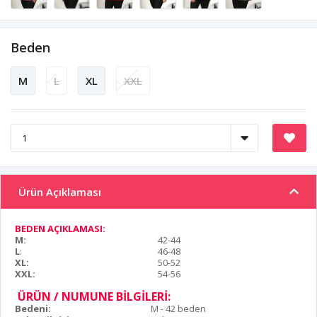
Beden
M
L
XL
XXL
Ürün Açıklaması
BEDEN AÇIKLAMASI:
M:
42-44
L
:
46-48
XL:
50-52
XXL:
54-56
ÜRÜN / NUMUNE BİLGİLERİ:
Bedeni:
M - 42 beden