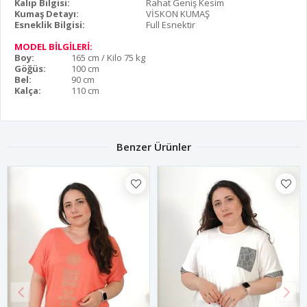
Kalıp Bilgisi:
Rahat Geniş Kesim
Kumaş Detayı:
VİSKON KUMAŞ
Esneklik Bilgisi:
Full Esnektir
MODEL BİLGİLERİ:
Boy:
165 cm / Kilo 75 kg
Göğüs:
100 cm
Bel:
90 cm
Kalça:
110 cm
Benzer Ürünler