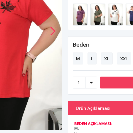
Beden
M
L
XL
XXL
Ürün Açıklaması
BEDEN AÇIKLAMASI:
M: