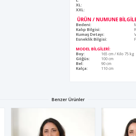
L
:
XL:
XXL:
ÜRÜN / NUMUNE BİLGİLE
Bedeni:
Kalıp Bilgisi:
Kumaş Detayı:
Esneklik Bilgisi:
F
MODEL BİLGİLERİ:
Boy:
165 cm / Kilo 75 kg
Göğüs:
100 cm
Bel:
90 cm
Kalça:
110 cm
Benzer Ürünler