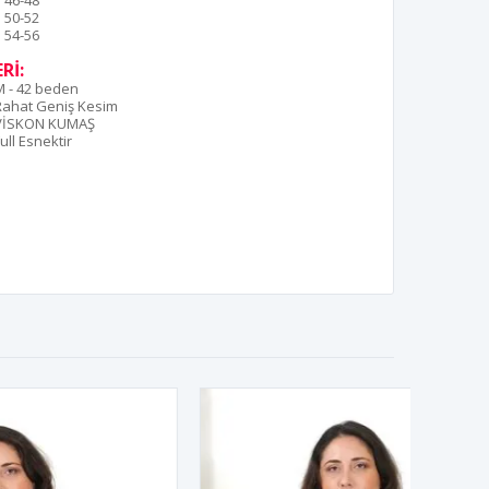
46-48
50-52
54-56
Rİ:
M - 42 beden
Rahat Geniş Kesim
VİSKON KUMAŞ
ull Esnektir