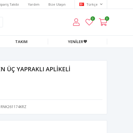
ipariş Takibi
Yardım
Bize Ulaşın
Türkçe
0
0
TAKIM
YENİLER💜
N ÜÇ YAPRAKLI APLİKELİ
RNK261174KRZ