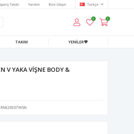
ipariş Takibi
Yardım
Bize Ulaşın
Türkçe
0
0
TAKIM
YENİLER💜
N V YAKA VİŞNE BODY &
RNK265079VSN