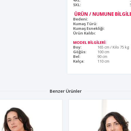
4XL
:
5XL:
ÜRÜN / NUMUNE BİLGİLE
Bedeni:
Kumaş Türü:
Kumaş Esnekliği:
Ürün Kalıbı:
MODEL BİLGİLERİ:
Boy:
165 cm / Kilo 75 kg
Göğüs:
100 cm
Bel:
90 cm
Kalça:
110 cm
Benzer Ürünler