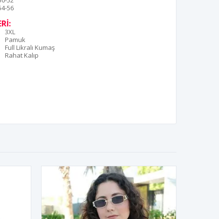
50-52
54-56
Rİ:
3XL
Pamuk
Full Likralı Kumaş
Rahat Kalıp