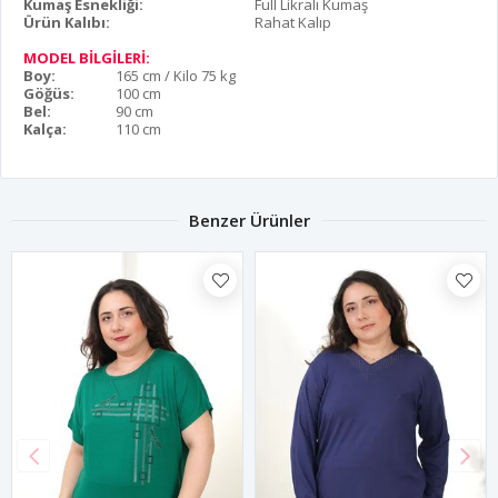
Kumaş Esnekliği:
Full Likralı Kumaş
Ürün Kalıbı:
Rahat Kalıp
MODEL BİLGİLERİ:
Boy:
165 cm / Kilo 75 kg
Göğüs:
100 cm
Bel:
90 cm
Kalça:
110 cm
Benzer Ürünler