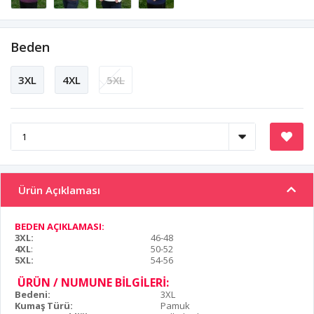
Beden
3XL
4XL
5XL
Ürün Açıklaması
BEDEN AÇIKLAMASI:
3XL:
46-48
4XL
:
50-52
5XL:
54-56
ÜRÜN / NUMUNE BİLGİLERİ:
Bedeni:
3XL
Kumaş Türü:
Pamuk