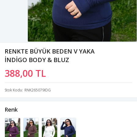
RENKTE BÜYÜK BEDEN V YAKA
İNDİGO BODY & BLUZ
388,00 TL
Stok Kodu
RNK265079IDG
Renk