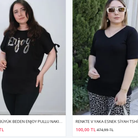
RENKTE BÜYÜK BEDEN ENJOY PULLU NAKIŞLI BLUZ
RENKTE V YAKA ESNEK SİYAH TSH
TL
100,00 TL
474,99 TL