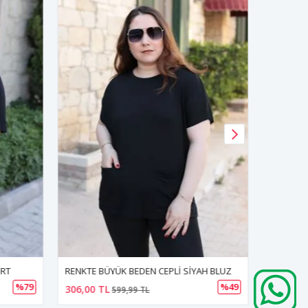
İRT
RENKTE BÜYÜK BEDEN CEPLİ SİYAH BLUZ
%79
%49
306,00 TL
390,00 
599,99 TL