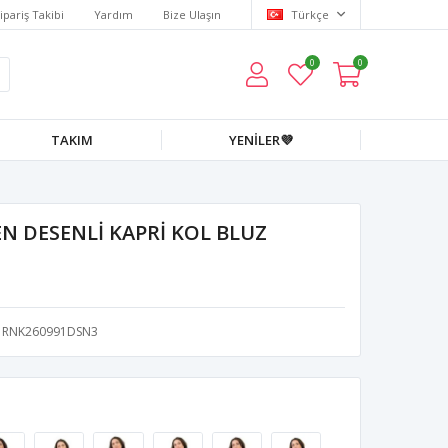
ipariş Takibi
Yardım
Bize Ulaşın
Türkçe
0
0
TAKIM
YENİLER💜
N DESENLİ KAPRİ KOL BLUZ
RNK260991DSN3