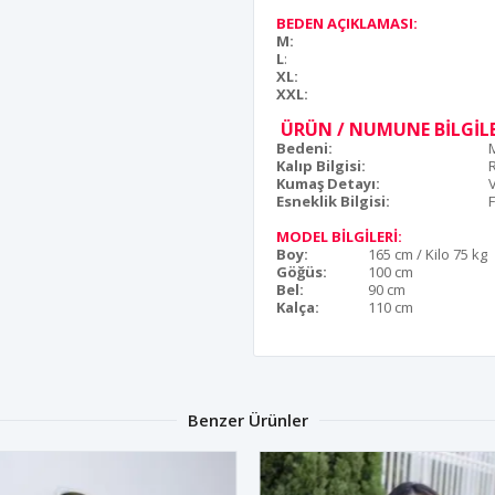
BEDEN AÇIKLAMASI:
M:
L
:
XL:
XXL:
ÜRÜN / NUMUNE BİLGİLE
Bedeni:
Kalıp Bilgisi:
Kumaş Detayı:
Esneklik Bilgisi:
F
MODEL BİLGİLERİ:
Boy:
165 cm / Kilo 75 kg
Göğüs:
100 cm
Bel:
90 cm
Kalça:
110 cm
Benzer Ürünler