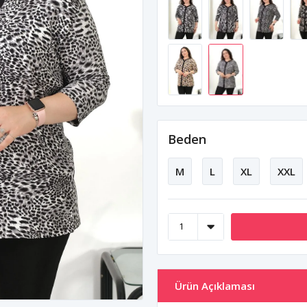
Beden
M
L
XL
XXL
Ürün Açıklaması