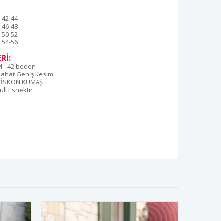
42-44
46-48
50-52
54-56
Rİ:
M - 42 beden
Rahat Geniş Kesim
VİSKON KUMAŞ
ull Esnektir