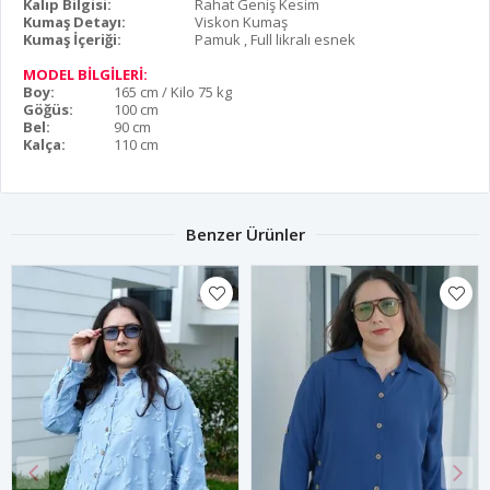
Kalıp Bilgisi:
Rahat Geniş Kesim
Kumaş Detayı:
Viskon Kumaş
Kumaş İçeriği:
Pamuk , Full likralı esnek
MODEL BİLGİLERİ:
Boy:
165 cm / Kilo 75 kg
Göğüs:
100 cm
Bel:
90 cm
Kalça:
110 cm
Benzer Ürünler