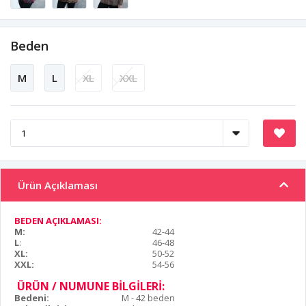
Beden
M
L
XL
XXL
Ürün Açıklaması
BEDEN AÇIKLAMASI:
M:
42-44
L
:
46-48
XL:
50-52
XXL:
54-56
ÜRÜN / NUMUNE BİLGİLERİ:
Bedeni:
M - 42 beden