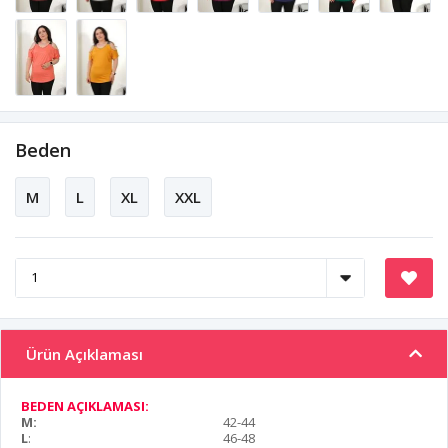
Beden
M
L
XL
XXL
Ürün Açıklaması
BEDEN AÇIKLAMASI:
M:
42-44
L
:
46-48