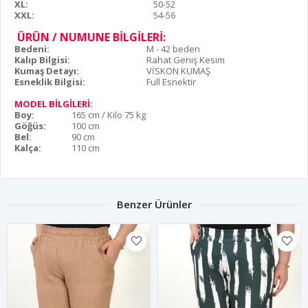
XL:
50-52
XXL:
54-56
ÜRÜN / NUMUNE BİLGİLERİ:
Bedeni:
M - 42 beden
Kalıp Bilgisi:
Rahat Geniş Kesim
Kumaş Detayı:
VİSKON KUMAŞ
Esneklik Bilgisi:
Full Esnektir
MODEL BİLGİLERİ:
Boy:
165 cm / Kilo 75 kg
Göğüs:
100 cm
Bel:
90 cm
Kalça:
110 cm
Benzer Ürünler