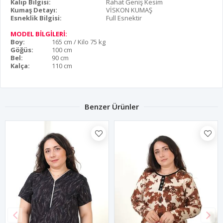
Kalıp Bilgisi:
Rahat Geniş Kesim
Kumaş Detayı:
VİSKON KUMAŞ
Esneklik Bilgisi:
Full Esnektir
MODEL BİLGİLERİ:
Boy:
165 cm / Kilo 75 kg
Göğüs:
100 cm
Bel:
90 cm
Kalça:
110 cm
Benzer Ürünler