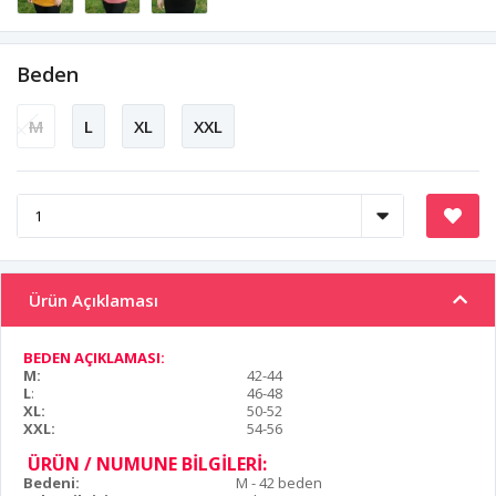
Beden
M
L
XL
XXL
Ürün Açıklaması
BEDEN AÇIKLAMASI:
M:
42-44
L
:
46-48
XL:
50-52
XXL:
54-56
ÜRÜN / NUMUNE BİLGİLERİ:
Bedeni:
M - 42 beden